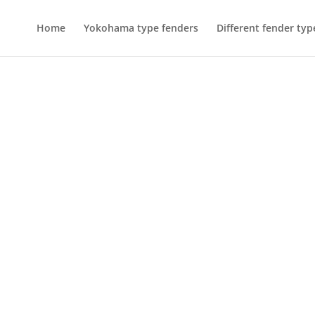
Home
Yokohama type fenders
Different fender typ