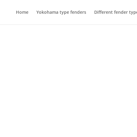
Home
Yokohama type fenders
Different fender typ